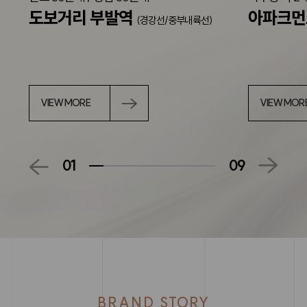
도보거리 부발역
아파크
(경강선/중부내륙선)
VIEW MORE
VIEW MOR
01
09
BRAND STORY