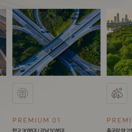
PREMIUM 01
PREMI
판교 30분대 / 강남 50분대
축구장 약 2