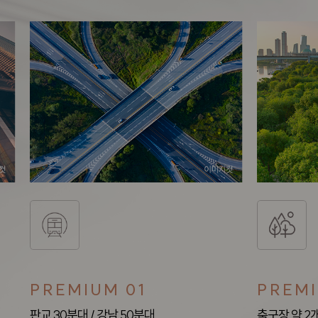
PREMIUM 01
PREMI
판교 30분대 / 강남 50분대
축구장 약 2