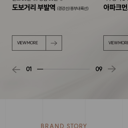
도보거리 부발역
아파크
(경강선/중부내륙선)
VIEW MORE
VIEW MOR
01
09
BRAND STORY