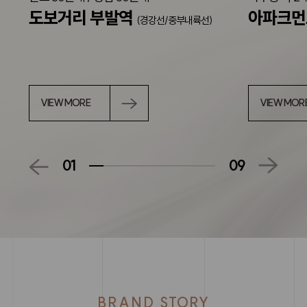
도보거리 부발역
아파크
(경강선/중부내륙선)
VIEW MORE
VIEW MOR
01
09
BRAND STORY