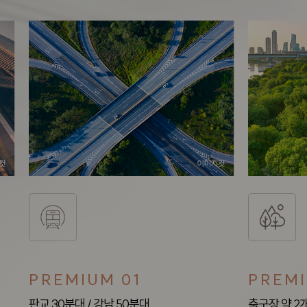
PREMIUM 01
PREMI
판교 30분대 / 강남 50분대
축구장 약 2