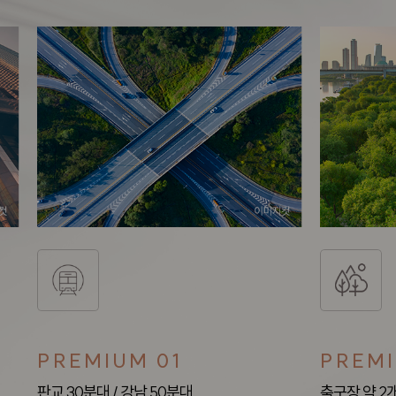
PREMIUM 01
PREMI
판교 30분대 / 강남 50분대
축구장 약 2