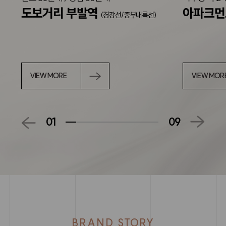
도보거리 부발역
아파크
(경강선/중부내륙선)
VIEW MORE
VIEW MOR
01
09
BRAND STORY