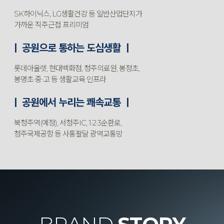
SK하이닉스, LG생활건강 등 일반산업단지가
가까운 직주근접 프리미엄
ㅣ 공원으로 통하는 도심생활 ㅣ
롯데아울렛, 현대백화점, 청주의료원, 봉정초,
봉명초·중·고 등 생활교육 인프라
ㅣ 공원에서 누리는 쾌속교통 ㅣ
북청주역(예정), 서청주IC, 1·2·3순환로,
청주국제공항 등 사통팔달 광역교통망