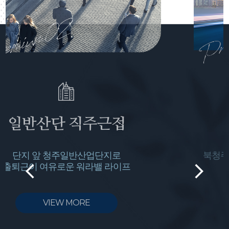
사통팔달 쾌속교통
북청주역(예정), 서청주IC, 청주국제공항 등
중부권역 광역교통망
VIEW MORE