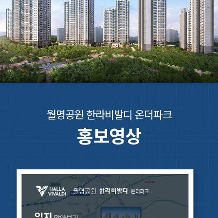
월명공원 한라비발디 온더파크
홍보영상