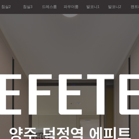
침실2
침실3
드레스룸
파우더룸
발코니1
발코니2
팬트