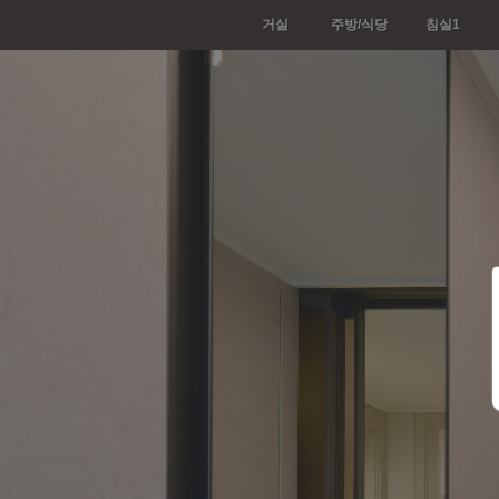
0:00 / 0:00
Loading 17%
미니맵 열기
삭제하기
Exit VR
VR Setup
거실
주방/식당
침실1