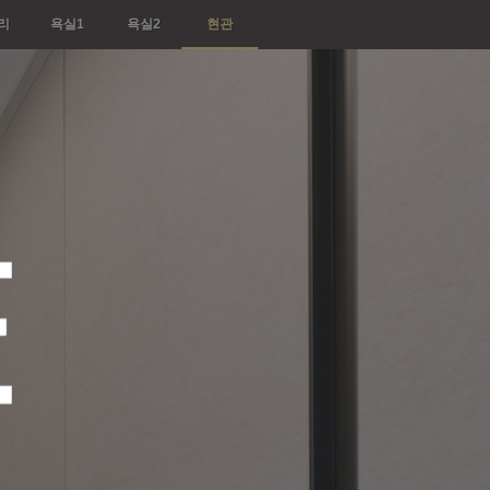
리
욕실1
욕실2
현관