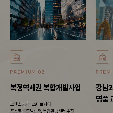
PREMIUM 03
PRE
업
강남과 위례사이
한
명품 교육 인프라
힐