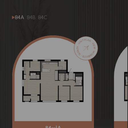
84A
84B
84C
EFETE · TRENDY · UNIT PLAN · VIEW · MORE · MORE ·