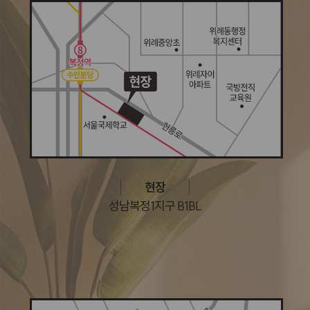
현장
성남복정1지구 B1BL