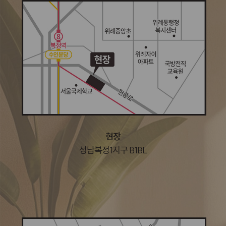
현장
성남복정1지구 B1BL