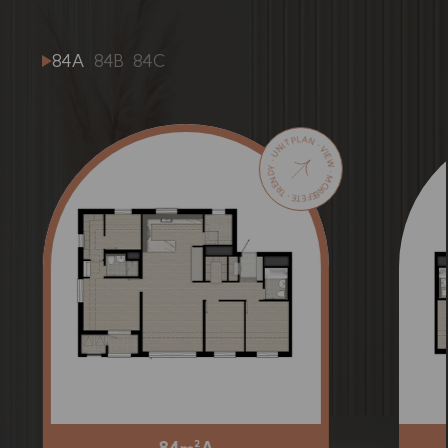
84A
84B
84C
EFETE · TRENDY · UNIT PLAN · VIEW · MORE · MORE ·