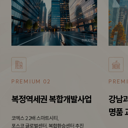
PREMIUM 03
PREM
강남과 위례사이
한강
명품 교육 인프라
힐링