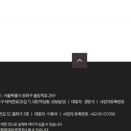
4 | ADD : 서울특별시 송파구 올림픽로 289
강남구 테허란로28길 11, 6층(역삼동, 성보빌딩) ㅣ 대표자 : 권왕석 ㅣ 사업자등록번호 :
2, 웰파크 3층 ㅣ 대표자 : 이봉우 ㅣ 사업자 등록번호 : 462-81-00186
 위한 것으로 실제와 차이가 있을 수 있습니다.
황에 따라 변경 취소될 수 있습니다.