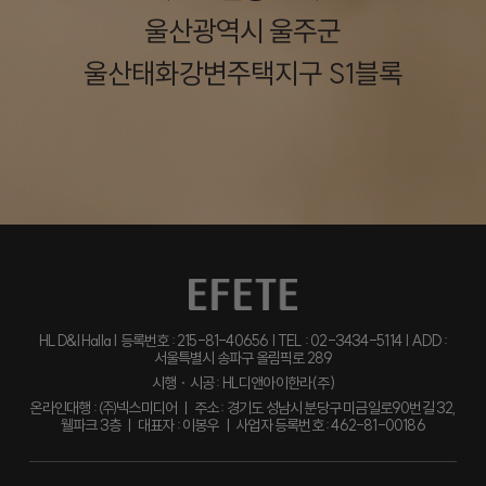
울산광역시 울주군
울산태화강변주택지구 S1블록
HL D&I Halla | 등록번호 : 215-81-40656 | TEL : 02-3434-5114 | ADD :
서울특별시 송파구 올림픽로 289
시행ㆍ시공 : HL디앤아이한라(주)
온라인대행 : ㈜넥스미디어 ㅣ 주소 : 경기도 성남시 분당구 미금일로90번길 32,
웰파크 3층 ㅣ 대표자 : 이봉우 ㅣ 사업자 등록번호 : 462-81-00186