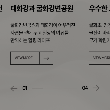
전
태화강과 굴화강변공원
우수한 
굴화강변공원과 태화강이 어우러진
굴화초, 장
자연을 곁에 두고 일상의 여유를
울산이 바라
만끽하는 힐링 라이프
무거 학원
VIEW MORE
VIEW MOR
01
04