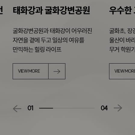
전
태화강과 굴화강변공원
우수한 
굴화강변공원과 태화강이 어우러진
굴화초, 장
자연을 곁에 두고 일상의 여유를
울산이 바라
만끽하는 힐링 라이프
무거 학원
VIEW MORE
VIEW MOR
01
04