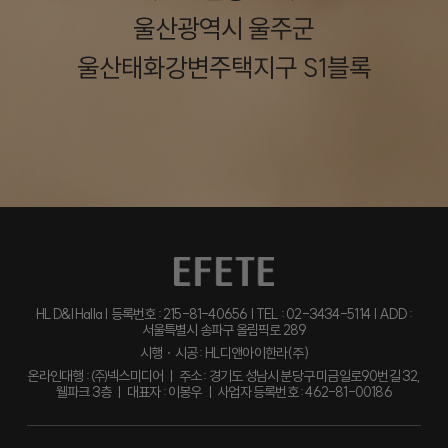
울산광역시 울주군
울산태화강변주택지구 S1블록
HL D&I Halla | 등록번호 : 215-81-40656 | TEL : 02-3434-5114 | ADD :
서울특별시 송파구 올림픽로 289
시행ㆍ시공 : HL디앤아이한라(주)
온라인대행 : ㈜넥스미디어 ㅣ 주소 : 경기도 성남시 분당구 미금일로90번길 32,
웰파크 3층 ㅣ 대표자 : 이봉우 ㅣ 사업자 등록번호 : 462-81-00186