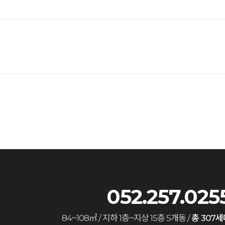
052.257.025
84~108㎡ / 지하 1층~지상 15층 5개동 /
총 307세