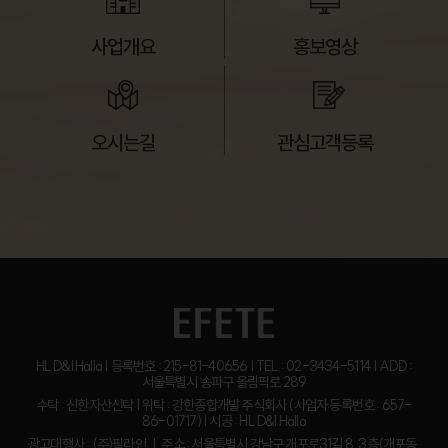
사업개요
홍보영상
오시는길
관심고객등록
HL D&I Halla | 등록번호 : 215-81-40656 | TEL : 02-3434-5114 | ADD :
서울특별시 송파구 올림픽로 289
수탁 : 신한자산신탁 | 위탁 : 강한종합개발 주식회사 (사업자 등록번호 : 657-
86-01717) | 시공 : HL D&I Halla
광고대행사 : (주)필라인 ㅣ 주소 : 서울특별시 강남구 개포로31길 8, 3층(개포동,