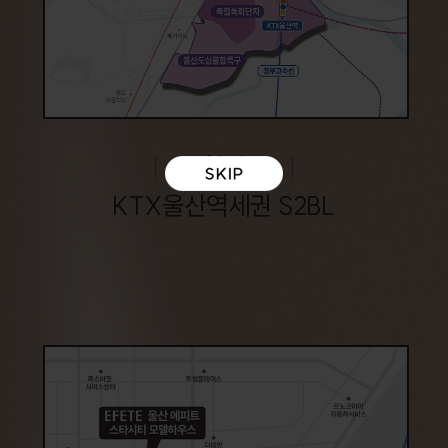
현장
KTX울산역세권 S2BL