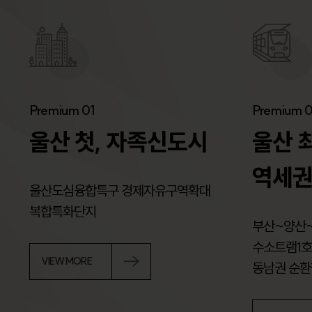
Premium 01
Premium 
울산 첫, 자족신도시
울산 
역세권
울산도심융합특구 경제자유구역확대
복합특화단지
부산~양산~
수소트램1호
VIEW MORE
동남권 순환