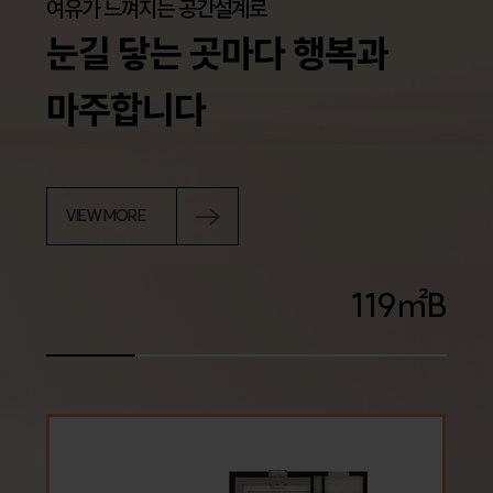
여유가 느껴지는 공간설계로
눈길 닿는 곳마다 행복과
마주합니다
VIEW MORE
㎡
119
B