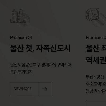
Premium 01
Premium 
울산 첫, 자족신도시
울산 
역세권
울산도심융합특구 경제자유구역확대
복합특화단지
부산~양산~
수소트램1호
VIEW MORE
동남권 순환