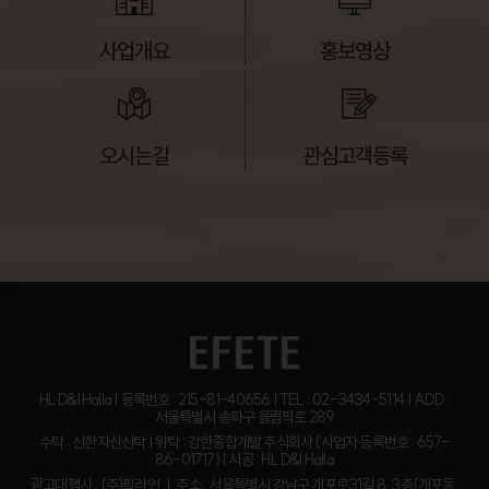
사업개요
홍보영상
오시는길
관심고객등록
HL D&I Halla | 등록번호 : 215-81-40656 | TEL : 02-3434-5114 | ADD :
서울특별시 송파구 올림픽로 289
수탁 : 신한자산신탁 | 위탁 : 강한종합개발 주식회사 (사업자 등록번호 : 657-
86-01717) | 시공 : HL D&I Halla
광고대행사 : (주)필라인 ㅣ 주소 : 서울특별시 강남구 개포로31길 8, 3층(개포동,