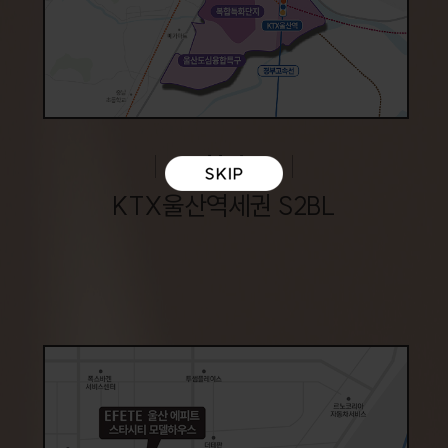
현장
KTX울산역세권 S2BL