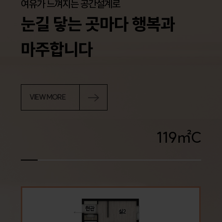
여유가 느껴지는 공간설계로
눈길 닿는 곳마다 행복과
마주합니다
VIEW MORE
㎡
119
C