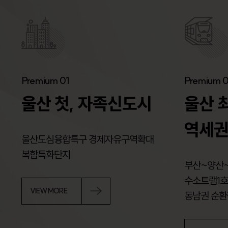
Premium 01
Premium 
울산 첫, 자족신도시
울산 
역세권
울산도심융합특구 경제자유구역확대
복합특화단지
부산~양산~
수소트램1호
VIEW MORE
동남권 순환