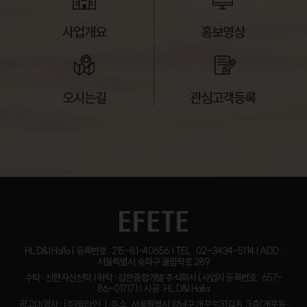
사업개요
홍보영상
오시는길
관심고객등록
HL D&I Halla | 등록번호 : 215-81-40656 | TEL : 02-3434-5114 | ADD :
서울특별시 송파구 올림픽로 289
수탁 : 신한자산신탁 | 위탁 : 강한종합개발 주식회사 (사업자 등록번호 : 657-
86-01717) | 시공 : HL D&I Halla
광고대행사 : (주)필라인 ㅣ 주소 : 서울특별시 강남구 개포로31길 8, 3층(개포동,