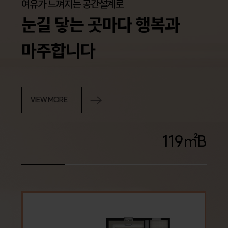
여유가 느껴지는 공간설계로
눈길 닿는 곳마다 행복과
마주합니다
VIEW MORE
㎡
119
B