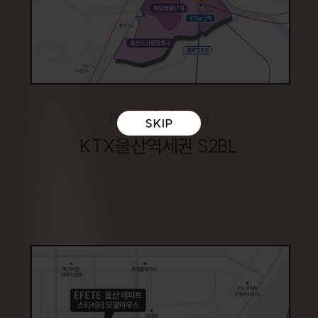
현장
KTX울산역세권 S2BL