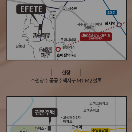
현장
수원당수 공공주택지구 M1·M2 블록