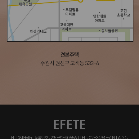
견본주택
수원시 권선구 고색동 533-6
HL D&I Halla | 등록번호 : 215-81-40656 | TEL : 02-3434-5114 | ADD :