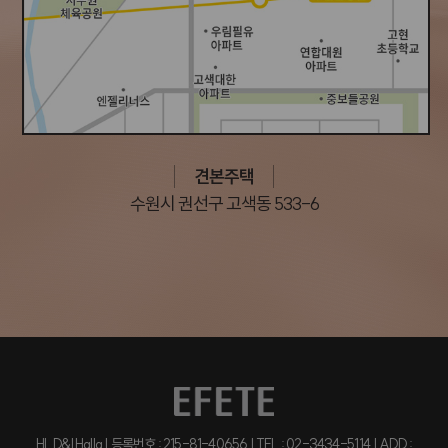
견본주택
수원시 권선구 고색동 533-6
HL D&I Halla | 등록번호 : 215-81-40656 | TEL : 02-3434-5114 | ADD :