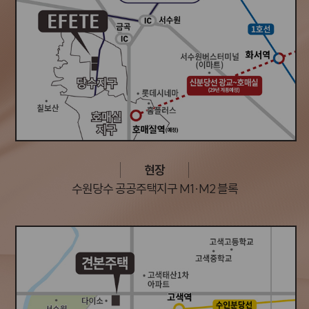
현장
수원당수 공공주택지구 M1·M2 블록