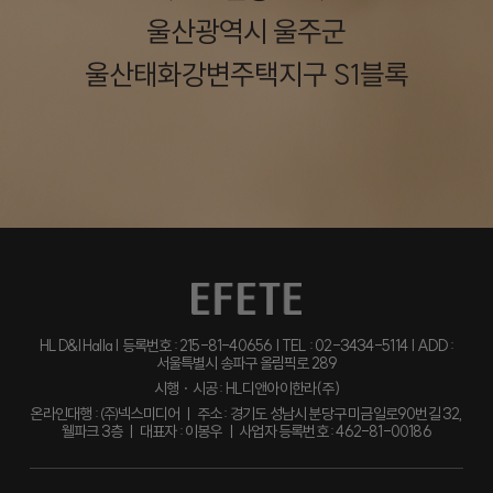
울산광역시 울주군
울산태화강변주택지구 S1블록
HL D&I Halla | 등록번호 : 215-81-40656 | TEL : 02-3434-5114 | ADD :
서울특별시 송파구 올림픽로 289
시행ㆍ시공 : HL디앤아이한라(주)
온라인대행 : ㈜넥스미디어 ㅣ 주소 : 경기도 성남시 분당구 미금일로90번길 32,
웰파크 3층 ㅣ 대표자 : 이봉우 ㅣ 사업자 등록번호 : 462-81-00186