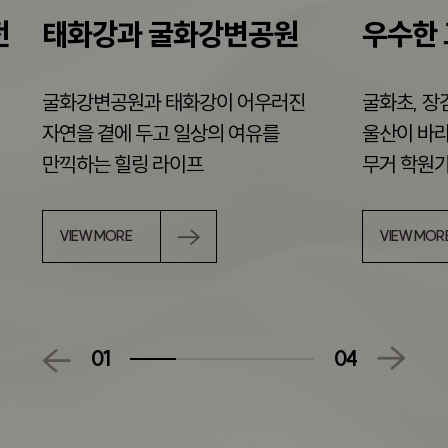
전
태화강과 굴화강변공원
우수한 
굴화강변공원과 태화강이 어우러진
굴화초, 장
자연을 곁에 두고 일상의 여유를
울산이 바라
만끽하는 힐링 라이프
무거 학원
VIEW MORE
VIEW MOR
01
04