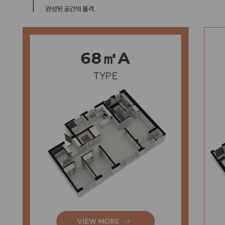
68㎡A
TYPE