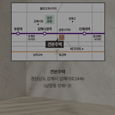
견본주택
경상남도 김해시 김해대로2446
(삼정동 1018-3)