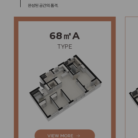
68㎡A
TYPE