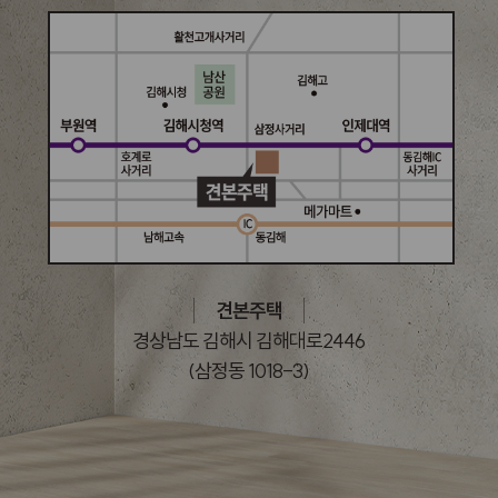
견본주택
경상남도 김해시 김해대로2446
(삼정동 1018-3)